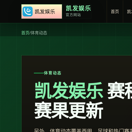
凯发娱乐
首页
凯
官方网站
首页
/
体育动态
体育动态
凯发娱乐
赛
赛果更新
另外，体育动态覆盖西甲、足球和热门赛