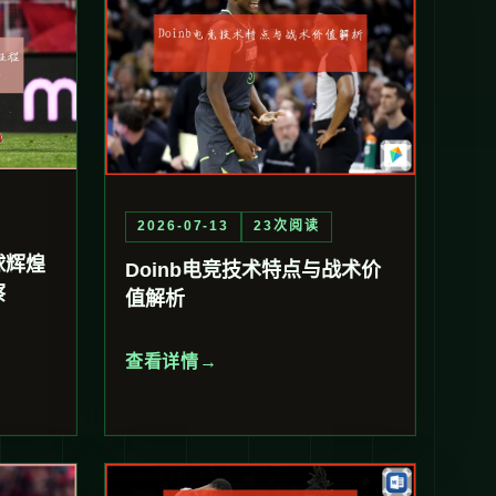
2026-07-13
23次阅读
球辉煌
Doinb电竞技术特点与战术价
察
值解析
查看详情→