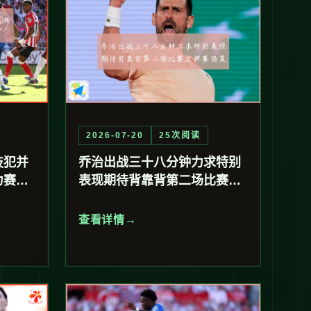
2026-07-20
25次阅读
乔治出战三十八分钟力求特别
技犯并
表现期待背靠背第二场比赛发
力赛场
挥赛场复盘
查看详情→