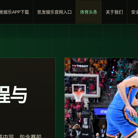
发娱乐APP下载
凯发娱乐官网入口
体育头条
关于我们
安
程与
事内容，包含赛前