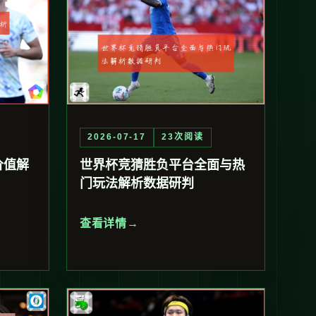
2026-07-17
23次阅读
价值解
世界杯竞猜胜负平台全面与热
门玩法解析数据研判
查看详情→