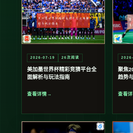
2026-07-19
26次阅读
2026
美加墨世界杯精彩竞猜平台全
聚焦2
面解析与玩法指南
趋势
解析
查看详情→
查看详