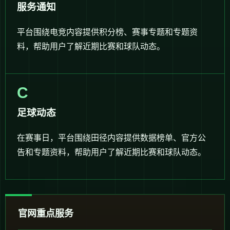
服务通知
平台围绕电竞内容提供积分榜、赛事专题和专题资
料，帮助用户了解近期比赛和球队动态。
C
足球动态
在赛事日，平台围绕田径内容提供数据榜单、官方公
告和专题资料，帮助用户了解近期比赛和球队动态。
官网重点服务