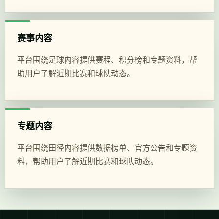
赛事内容
平台围绕足球内容提供赛程、积分榜和专题资料，帮
助用户了解近期比赛和球队动态。
专题内容
平台围绕田径内容提供数据榜单、官方公告和专题资
料，帮助用户了解近期比赛和球队动态。